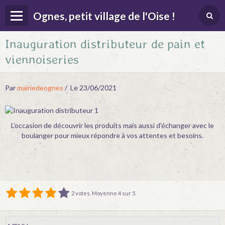
Ognes, petit village de l'Oise !
Inauguration distributeur de pain et
Page d'accueil
viennoiseries
Menu
Contact
Par
mairiedeognes
Le 23/06/2021
Album
Agenda
L'occasion de découvrir les produits mais aussi d'échanger avec le
boulanger pour mieux répondre à vos attentes et besoins.
Actualités
Location salle des fêtes
2
votes. Moyenne
4
sur 5.