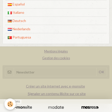
Español
Italiano
Deutsch
Nederlands
Portuguesa
Mentions légales
Gestion des cookies
Créer un site internet avec e-monsite
Signaler un contenu illicite sur ce site
SPONSORS