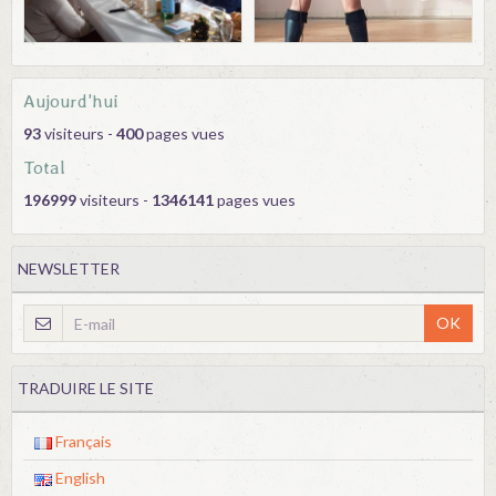
Aujourd'hui
93
visiteurs -
400
pages vues
Total
196999
visiteurs -
1346141
pages vues
NEWSLETTER
OK
TRADUIRE LE SITE
Français
English