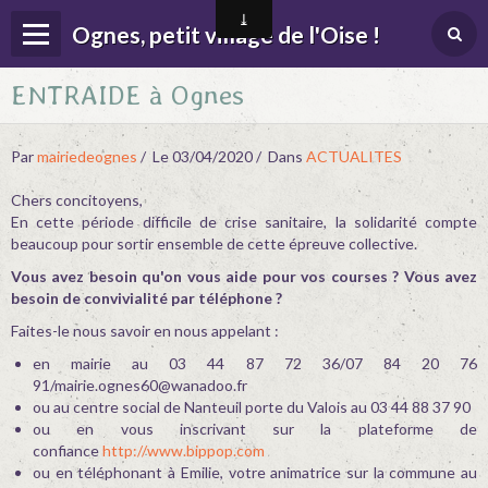
Ognes, petit village de l'Oise !
ENTRAIDE à Ognes
Page d'accueil
Menu
Par
mairiedeognes
Le 03/04/2020
Dans
ACTUALITES
Contact
Chers concitoyens,
En cette période difficile de crise sanitaire, la solidarité compte
Album
beaucoup pour sortir ensemble de cette épreuve collective.
Agenda
Vous avez besoin qu'on vous aide pour vos courses ? Vous avez
besoin de convivialité par téléphone ?
Actualités
Faites-le nous savoir en nous appelant :
Location salle des fêtes
en mairie au 03 44 87 72 36/07 84 20 76
91/mairie.ognes60@wanadoo.fr
ou au centre social de Nanteuil porte du Valois au 03 44 88 37 90
ou en vous inscrivant sur la plateforme de
confiance
http://www.bippop.com
ou en téléphonant à Emilie, votre animatrice sur la commune au