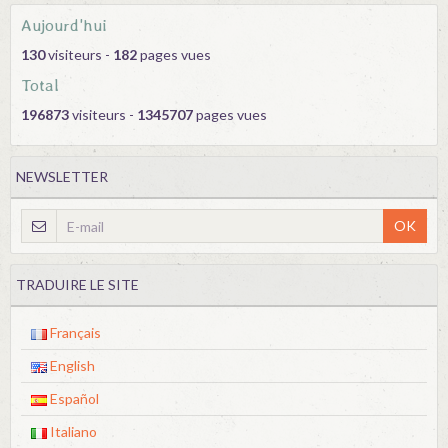
Aujourd'hui
130
visiteurs -
182
pages vues
Total
196873
visiteurs -
1345707
pages vues
NEWSLETTER
OK
TRADUIRE LE SITE
Français
English
Español
Italiano