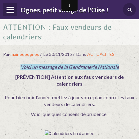
Ognes, petit village de l'Oise !
ATTENTION : Faux vendeurs de
Page d'accueil
calendriers
Menu
Contact
Par
mairiedeognes
Le 30/11/2015
Dans
ACTUALITES
Album
Voici un message de la Gendramerie Nationale
Agenda
[PRÉVENTION] Attention aux faux vendeurs de
calendriers
Actualités
Pour bien finir l'année, mettez à jour votre plan contre les faux
Location salle des fêtes
vendeurs de calendriers.
Voici quelques conseils de prudence :