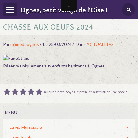
Ognes, petit village de l'Oise !
CHASSE AUX OEUFS 2024
Page d'accueil
Menu
Par
mairiedeognes
Le 25/03/2024
Dans
ACTUALITES
Contact
Album
Réservé uniquement aux enfants habitants à Ognes.
Agenda
Actualités
Aucune note. Soyez le premier à attribuer une note !
Location salle des fêtes
MENU
La vie Municipale
La vie locale