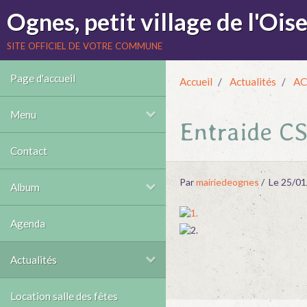
Ognes, petit village de l'Oise
site officiel de votre commune
Page d'accueil
Accueil
Actualités
AC
Menu
Entraide CS
Contact
Par
mairiedeognes
Le 25/01
Album
Agenda
Actualités
Location salle des fêtes