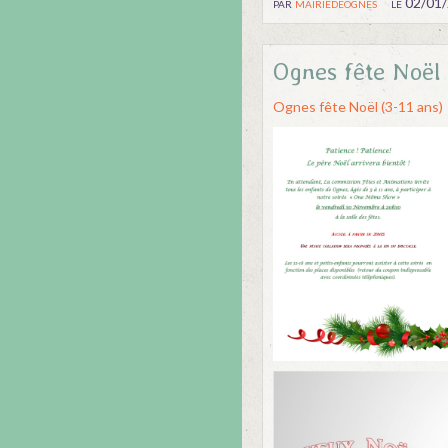
par
mairiedeognes
le 02/01
Ognes fête Noël 
Ognes fête Noël (3-11 ans)