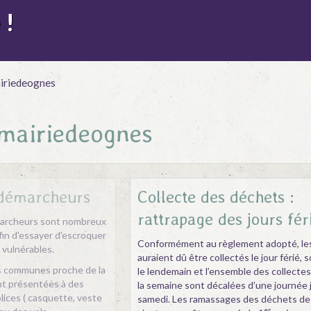
 !
iriedeognes
 mairiedeognes
 démarcheurs
Collecte des déchets :
rattrapage des jours fér
marcheurs sont nombreux
fin d'essayer d'escroquer
Conformément au règlement adopté, les
 vulnérables.
auraient dû être collectés le jour férié,
es communes proche de la
le lendemain et l’ensemble des collectes
nt présentées à des
la semaine sont décalées d’une journée 
lices ( casquette, veste
samedi. Les ramassages des déchets de 
er