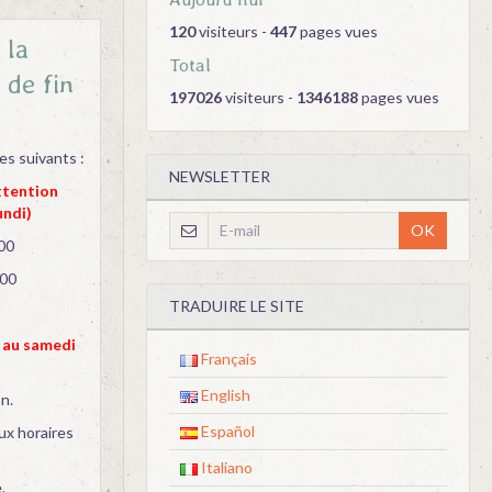
120
visiteurs -
447
pages vues
 la
Total
 de fin
197026
visiteurs -
1346188
pages vues
es suivants :
NEWSLETTER
ttention
undi)
OK
h00
h00
TRADUIRE LE SITE
2 au samedi
Français
English
n.
Español
ux horaires
Italiano
.