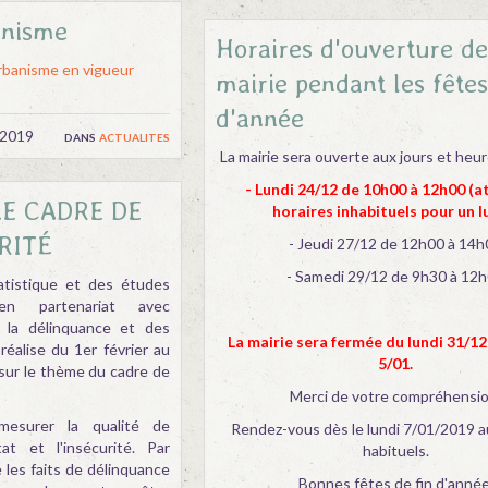
anisme
Horaires d'ouverture de
urbanisme en vigueur
mairie pendant les fêtes
d'année
/2019
dans
actualites
La mairie sera ouverte aux jours et heur
- Lundi 24/12 de 10h00 à 12h00 (a
E CADRE DE
horaires inhabituels pour un l
RITÉ
- Jeudi 27/12 de 12h00 à 14
- Samedi 29/12 de 9h30 à 12
statistique et des études
en partenariat avec
e la délinquance et des
La mairie sera fermée du lundi 31/1
réalise du 1er février au
5/01.
 sur le thème du cadre de
Merci de votre compréhensio
esurer la qualité de
Rendez-vous dès le lundi 7/01/2019 a
tat et l'insécurité. Par
habituels.
re les faits de délinquance
Bonnes fêtes de fin d'année