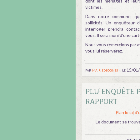
dont les ménages et leu
victimes.
Dans notre commune, qu
sollicités. Un enquêteur 
interroger prendra contac
vous. Il sera muni d'une carte
Nous vous remercions par a
vous lui réserverez.
par
mairiedeognes
le 15/01
PLU ENQUÊTE 
RAPPORT
Plan local d
Le document se trouv