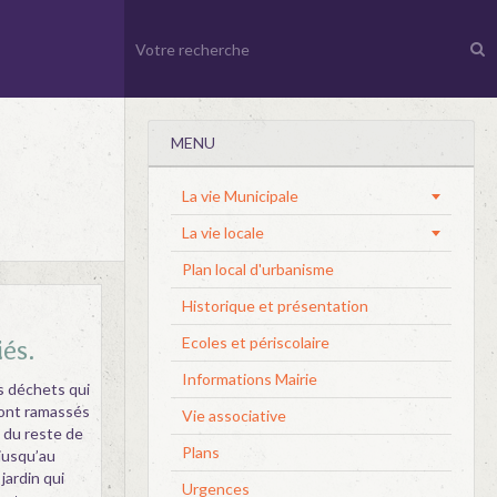
MENU
La vie Municipale
La vie locale
Plan local d'urbanisme
Historique et présentation
Ecoles et périscolaire
iés.
Informations Mairie
 déchets qui
 sont ramassés
Vie associative
 du reste de
Plans
jusqu’au
jardin qui
Urgences