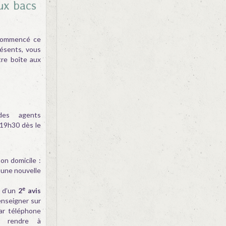
ux bacs
 commencé ce
présents, vous
re boîte aux
 des agents
(19h30 dès le
on domicile :
une nouvelle
e
t d’un
2
avis
renseigner sur
ar téléphone
 rendre à