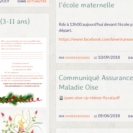
/2019
dans
actualites
l'école maternelle
(3-11 ans)
Rdv à 13h00 aujourd'hui devant l'école p
départ.
https://www.facebook.com/laventureave
par
mairiedeognes
le 10/09/2018
da
Communiqué Assurance
Maladie Oise
cpam-oise-cp-releve-fiscal.pdf
par
mairiedeognes
le 09/04/2018
da