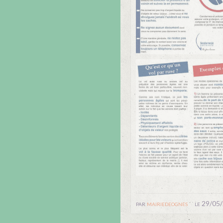
par
mairiedeognes
le 29/05