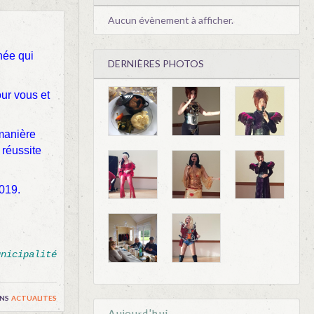
Aucun évènement à afficher.
née qui
DERNIÈRES PHOTOS
our vous et
manière
 réussite
019.
unicipalité
ns
actualites
Aujourd'hui