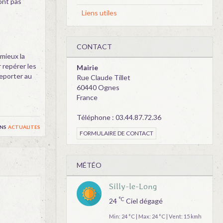
ont pas
Liens utiles
CONTACT
 mieux la
 repérer les
Mairie
reporter au
Rue Claude Tillet
60440 Ognes
France
Téléphone : 03.44.87.72.36
ns
actualites
FORMULAIRE DE CONTACT
MÉTÉO
Silly-le-Long
°C
24
Ciel dégagé
Min: 24 °C | Max: 24 °C | Vent: 15 kmh