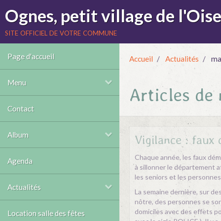
Ognes, petit village de l'Oise
site officiel de votre commune
Page d'accueil
Accueil
Actualités
ma
Menu
Articles de
Contact
Album
Vigilance : faux
Chaque année, les faux dé
Agenda
à sillonner le département a
les seniors et les personnes
Actualités
La semaine dernière, sur d
nôtre, des personnes se so
domiciles avec des effets po
Location salle des fêtes