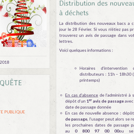
Distribution des nouvea
à déchets
La distribution des nouveaux bacs a
jour le 28 Février. Si vous n'étiez pas 
trouverez un avis de passage dans vot
lettres.
Voici quelques informations :
/2018
Horaires d’intervention
distributeurs : 11h – 18h30 
printemps)
NQUÊTE
En cas d’absence
de l’administré à s
er
dépôt d’un
1
avis de passage
avec 
date de passage donnée
TE PUBLIQUE
En cas de nouvelle absence : dépô
de passage
, l’usager peut alors se 
les prochaines dates de passage p
au
0 800 97 00 00
ou se