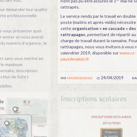
 eu des vols.
n’ont pas pu être assurés le 1
mai ne s
rattrapés.
eur demander leur qualité
rte professionnelle
Le service rendu par le travail en double
poste (matins et après-midis) nécessite
cette
organisation « en cascade » des
de vous présenter quoi
rattrapages
, permettant de répartir au
er entrer et nous avertir
charge de travail durant la semaine. Pour
 du numéro d'urgence , le
rattrapages, nous vous invitons à vous 
calendrier 2019, disponible sur
www.cc-
et sans vous mettre en
paysdevalois.fr
r le maximum
entaire, description
ection de fuite )
par
mairiedeognes
le 24/04/2019
da
ielles.
Inscriptions scolaires