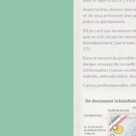
avec le sigle POLICE ). Il y a
Avant toutes choses, bien l
et de vous présenter une ca
police ou gendarmerie.
S'il ne sont pas en mesure 
que ce soit, ne pas les laiss
immédiatement ( par le biais
17 ).
Dans la mesure du possible 
danger, essayez de recueilli
d'information ( tenue vestim
individu, véhicule utilisé, dir
Cartes professionnelles offic