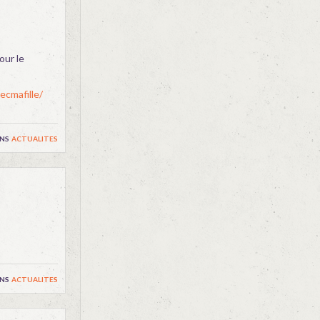
our le
cmafille/
ns
actualites
ns
actualites