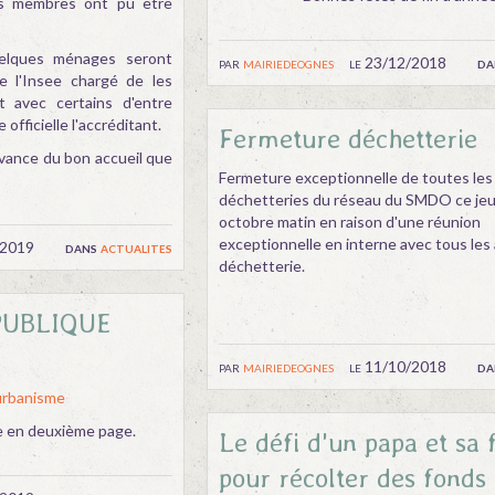
rs membres ont pu être
elques ménages seront
par
mairiedeognes
le 23/12/2018
da
de l'Insee chargé de les
t avec certains d'entre
 officielle l'accréditant.
Fermeture déchetterie
vance du bon accueil que
Fermeture exceptionnelle de toutes les
déchetteries du réseau du SMDO ce jeu
octobre matin en raison d'une réunion
exceptionnelle en interne avec tous les
/2019
dans
actualites
déchetterie.
PUBLIQUE
par
mairiedeognes
le 11/10/2018
da
'urbanisme
e en deuxième page.
Le défi d'un papa et sa f
pour récolter des fonds