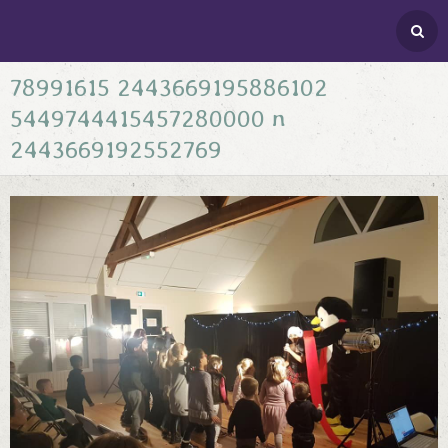
78991615 2443669195886102
Page d'accueil
5449744415457280000 n
Menu
2443669192552769
Contact
Album
Agenda
Actualités
Location salle des fêtes