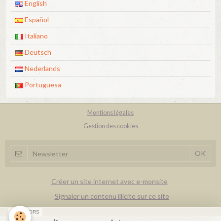
English
Español
Italiano
Deutsch
Nederlands
Portuguesa
Mentions légales
Gestion des cookies
Créer un site internet avec e-monsite
Signaler un contenu illicite sur ce site
SPONSORS