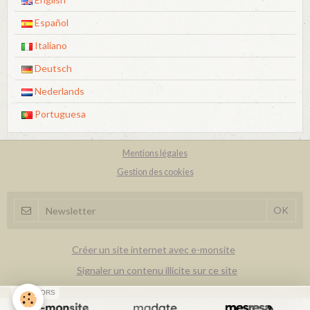
Español
Italiano
Deutsch
Nederlands
Portuguesa
Mentions légales
Gestion des cookies
Créer un site internet avec e-monsite
Signaler un contenu illicite sur ce site
SPONSORS