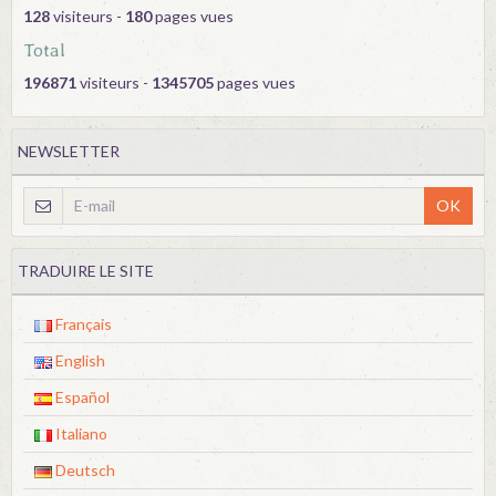
128
visiteurs -
180
pages vues
Total
196871
visiteurs -
1345705
pages vues
NEWSLETTER
OK
TRADUIRE LE SITE
Français
English
Español
Italiano
Deutsch