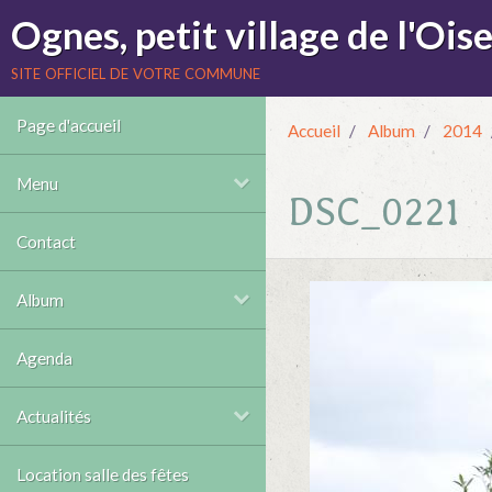
Ognes, petit village de l'Oise
site officiel de votre commune
Page d'accueil
Accueil
Album
2014
Menu
DSC_0221
Contact
Album
Agenda
Actualités
Location salle des fêtes