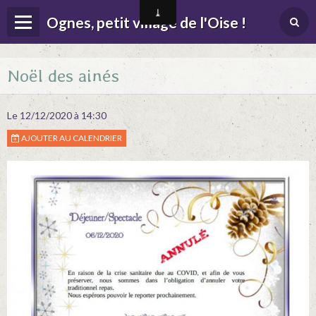
Ognes, petit village de l'Oise !
Page d'accueil
Noël des ainés
Menu
Contact
Le 12/12/2020
à 14:30
AJOUTER AU CALENDRIER
Album
Agenda
Actualités
Location salle des fêtes