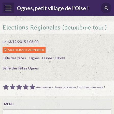
Ognes, petit village de l'Oise !
Page d'accueil
Elections Régionales (deuxième tour)
Menu
Contact
Le 13/12/2015
à 08:00
AJOUTER AU CALENDRIER
Album
Salle des fêtes - Ognes
Durée : 10h00
Agenda
Salle des fêtes
Ognes
Actualités
Location salle des fêtes
Aucune note. Soyez le premier à attribuer une note !
MENU